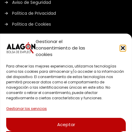
Aviso de Seguridad
Política de Privacidad
Política de Cookies
Gestionar el
PLATAFORMA
consentimiento de las
cookies
Registro de Empresas
Para ofrecer las mejores experiencias, utilizamos tecnologías
como las cookies para almacenar y/o acceder a la información
Registro de Candidatos/as
del dispositivo. El consentimiento de estas tecnologías nos
permitirá procesar datos como el comportamiento de
Ofertas de Empleo
navegación o las identificaciones únicas en este sitio. No
consentir o retirar el consentimiento, puede afectar
Empresas
negativamente a ciertas características y funciones.
Contacto
Gestionar los servicios
Aceptar