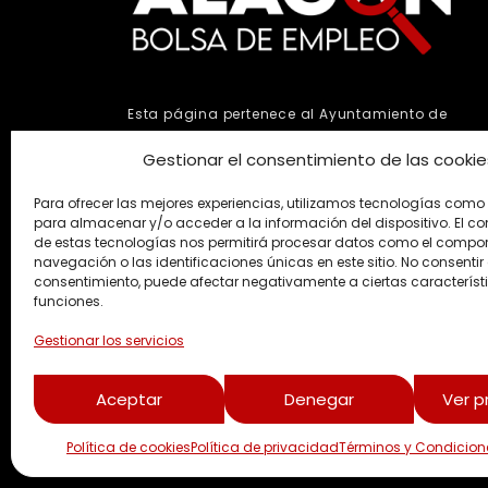
Esta página pertenece al Ayuntamiento de
Alagón.
Gestionar el consentimiento de las cookie
Todos los datos de los candidatos/as están
ocultos para proteger su privacidad.
Para ofrecer las mejores experiencias, utilizamos tecnologías como
para almacenar y/o acceder a la información del dispositivo. El c
de estas tecnologías nos permitirá procesar datos como el compo
navegación o las identificaciones únicas en este sitio. No consentir o 
WWW.ALAGON.ES
consentimiento, puede afectar negativamente a ciertas característ
funciones.
Gestionar los servicios
Aceptar
Denegar
Ver p
© 2025
Ayuntamiento de Alagón
. Diseño 
Política de cookies
Política de privacidad
Términos y Condicion