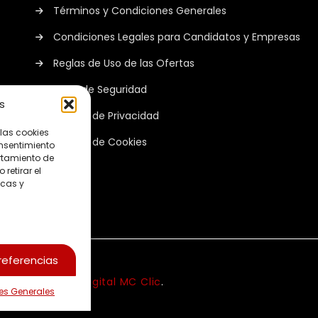
Términos y Condiciones Generales
Condiciones Legales para Candidatos y Empresas
Reglas de Uso de las Ofertas
Aviso de Seguridad
s
Política de Privacidad
 las cookies
Política de Cookies
onsentimiento
rtamiento de
retirar el
icas y
referencias
Web por
Estudio Digital MC Clic
.
es Generales