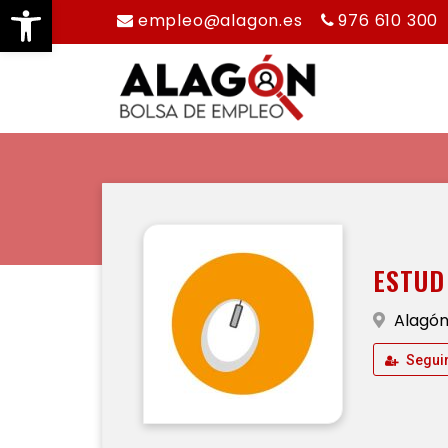
Abrir barra de herramientas
empleo@alagon.es
976 610 300
ESTUD
Alagón,
Segui